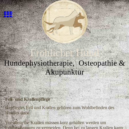
Fröhlicher Hund
Hundephysiotherapie, Osteopathie &
Akupunktur
Fell- und Krallenpflege
Gepflegtes Fell und Krallen gehören zum Wohlbefinden des
Hundes dazu.
Vor allem die Krallen müssen kurz gehalten werden um
Fehlbelastungen zu vermeiden. Denn bei zu langen Krallen kann