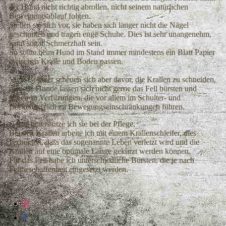
der Hund nicht richtig abrollen, nicht seinem natürlichen
Bewegungsablauf folgen.
Stellen sie sich vor, sie haben sich länger nicht die Nägel
geschnitten und tragen enge Schuhe. Dies ist sehr unangenehm,
kann sogar Schmerzhaft sein.
So sollte beim Hund im Stand immer mindestens ein Blatt Papier
zwischen Kralle und Boden passen.
Viele Besitzer scheuen sich aber davor, die Krallen zu schneiden,
manche Hunde lassen sich nicht gerne das Fell bürsten und
haben so Verfilzungen, die vor allem im Schulter- und
Beckenbereich zu Bewegungseinschränkungen führen.
Gerne unterstütze ich sie bei der Pflege.
Bei den Krallen arbeite ich mit einem Krallenschleifer, dies
verhindert, dass das sogenannte Leben verletzt wird und die
Krallen auf eine optimale Länge gekürzt werden können.
Für das Fell habe ich unterschiedliche Bürsten, die je nach
Fellbeschaffenheit eingesetzt werden.